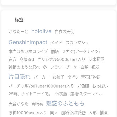
标签
hololive
かなたーと
白衣の天使
GenshinImpact
メイド
スカラマシュ
本当は怖いホロライブ
丽塔
スカジ(アークナイツ)
东方
崩壊3rd
オリジナル5000users入り
艾米莉亚
神様のような君へ
冬
フラワーブーケ
白髪
银发
片目隠れ
パーカー
女孩子
崩坏3
宝石研物语
バーチャルYouTuber1000users入り
异色瞳
おっぱい
25時、ナイトコードで。
体操服
崩壊:スターレイル
魅惑のふともも
天音かなた
宵崎奏
原神10000users入り
同人
丽塔·洛丝薇瑟
人形
插画