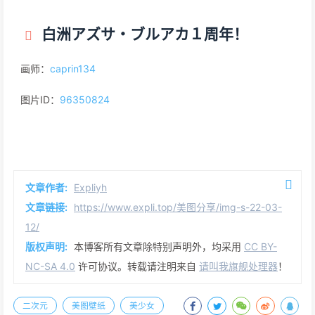
白洲アズサ・ブルアカ１周年！
画师：
caprin134
图片ID：
96350824
文章作者:
Expliyh
文章链接:
https://www.expli.top/美图分享/img-s-22-03-
12/
版权声明:
本博客所有文章除特别声明外，均采用
CC BY-
NC-SA 4.0
许可协议。转载请注明来自
请叫我旗舰处理器
！
二次元
美图壁纸
美少女